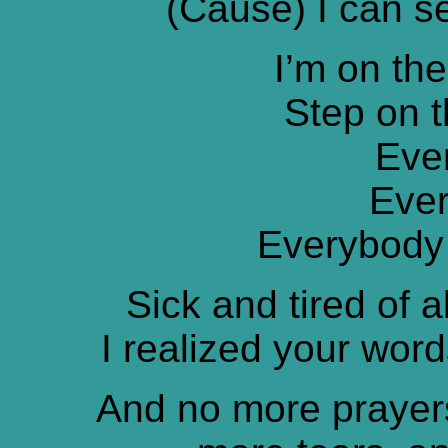
(Cause) I can se
I’m on the
Step on t
Eve
Ever
Everybody 
Sick and tired of 
I realized your wor
And no more prayers