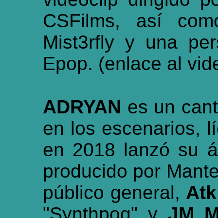
CSFilms, así com
Mist3rfly y una per
Epop. (
enlace al vid
ADRYAN
es un cant
en los escenarios, l
en 2018 lanzó su ál
producido por Mante
público general,
Atk
"Synthpoq" y
JM M