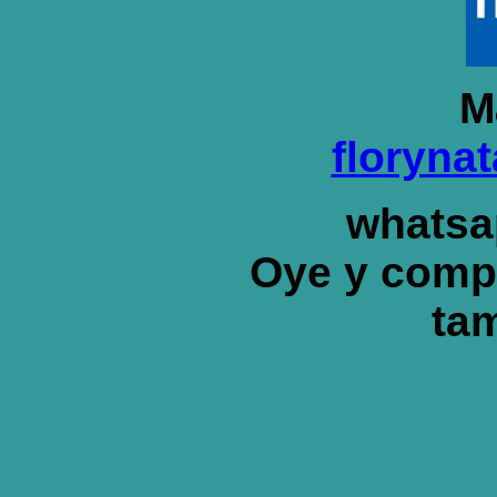
M
floryna
whatsa
Oye y comp
ta