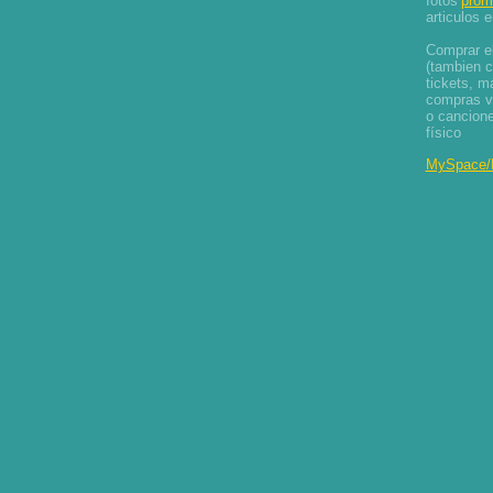
fotos
prom
articulos 
Comprar el
(tambien c
tickets, m
compras va
o cancione
físico
MySpace/