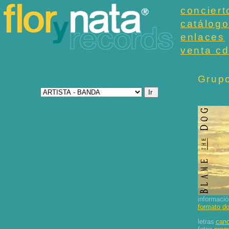
conciert
catálog
enlaces
venta cd
Grupo
informació
formato d
letras
canc