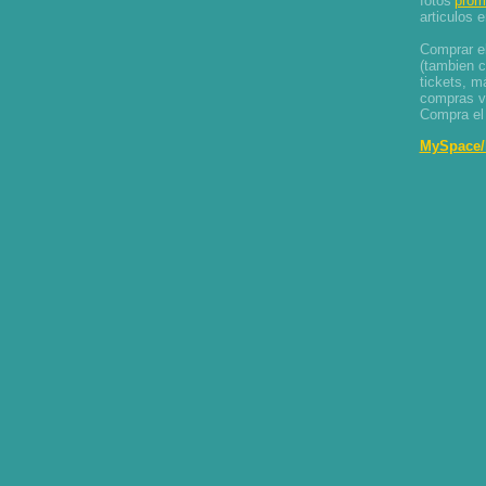
fotos
prom
articulos 
Comprar el
(tambien c
tickets, m
compras va
Compra e
MySpace/