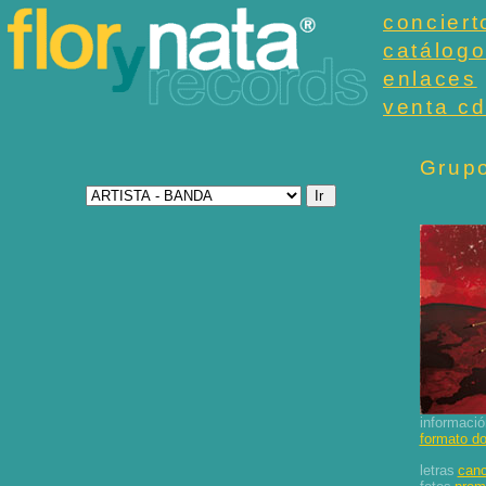
conciert
catálog
enlaces
venta cd
Grupo
informació
formato d
letras
canc