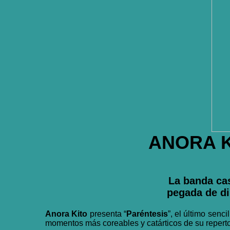
ANORA 
La banda cas
pegada de di
Anora Kito
presenta “
Paréntesis
”, el último senc
momentos más coreables y catárticos de su reperto