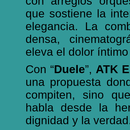
con arreglos orqu
que sostiene la int
elegancia. La com
densa, cinematogr
eleva el dolor íntim
Con “
Duele
”,
ATK E
una propuesta dond
compiten, sino qu
habla desde la he
dignidad y la verdad