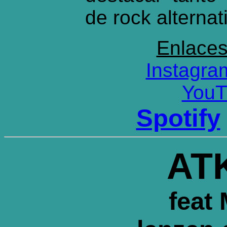
de rock alternat
Enlace
Instagra
YouT
Spotify
AT
feat