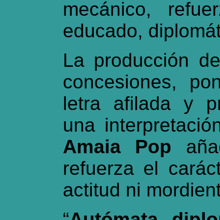
mecánico, refue
educado, diplomát
La producción d
concesiones, po
letra afilada y 
una interpretación
Amaia Pop
añad
refuerza el carác
actitud ni mordien
“
Autómata diplo