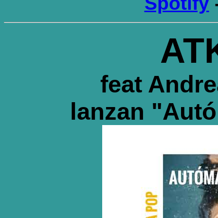
Spotify
AT
feat Andr
lanzan "Autó