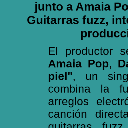
junto a Amaia P
Guitarras fuzz, i
producci
El productor s
Amaia Pop
,
D
piel"
, un sing
combina la fu
arreglos elect
canción direc
guitarras fuz