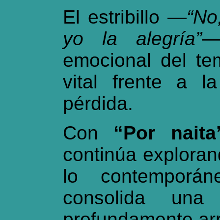
El estribillo —
“No
yo la alegría”
—
emocional del te
vital frente a l
pérdida.
Con
“Por nait
continúa explorand
lo contemporá
consolida una
profundamente arr