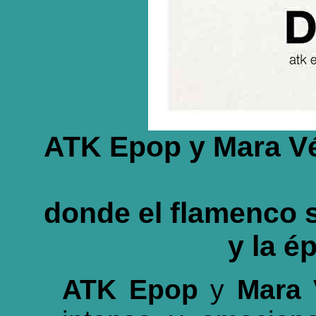
ATK Epop y Mara Vé
donde el flamenco s
y la é
ATK Epop
y
Mara 