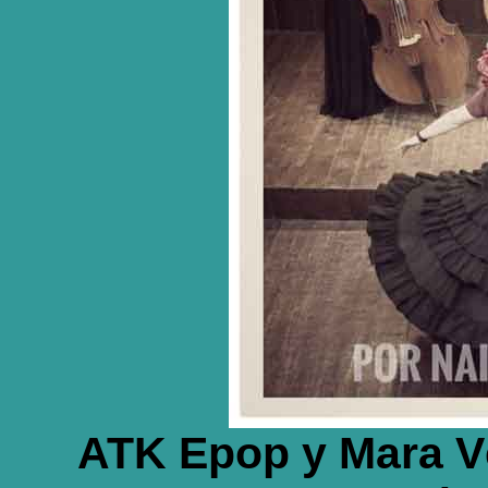
ATK Epop y Mara Vé