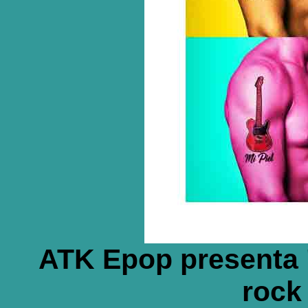
ATK Epop presenta "
rock