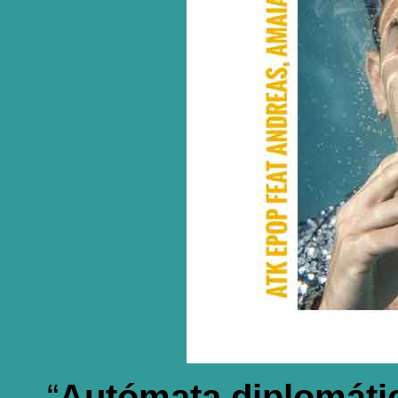
“
Autómata diplomáti