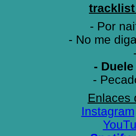
tracklis
- Por na
- No me dig
- Duele
- Pecad
Enlaces
Instagram
YouT